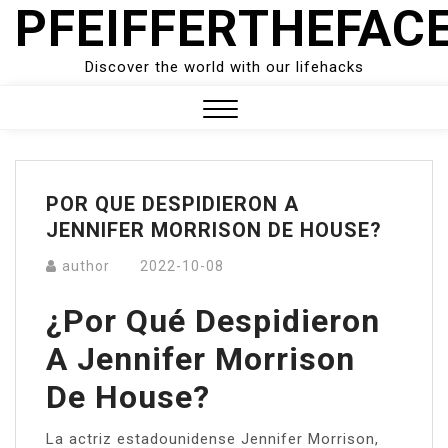
PFEIFFERTHEFAC
Skip
to
content
Discover the world with our lifehacks
Close
Menu
POR QUE DESPIDIERON A
JENNIFER MORRISON DE HOUSE?
author
2022-10-08
¿Por Qué Despidieron
A Jennifer Morrison
De House?
La actriz estadounidense Jennifer Morrison,