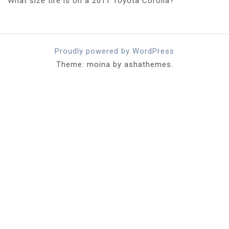
What size tire is on a 2011 Toyota Corolla?
Proudly powered by WordPress
Theme: moina by ashathemes.